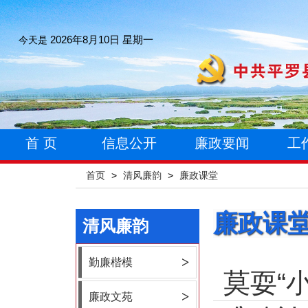
今天是
2026年8月10日 星期一
首 页
信息公开
廉政要闻
工
首页
>
清风廉韵
>
廉政课堂
廉政课
清风廉韵
>
勤廉楷模
>
廉政文苑