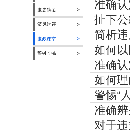
>
廉史镜鉴
扯下公
>
清风时评
>
廉政课堂
>
警钟长鸣