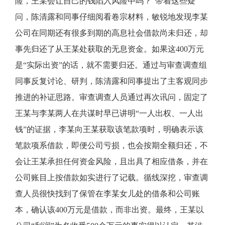
险，王某会让自己的钱陷入风险中吗？”带着这些疑
问，陈清露和同事仔细阅看卷宗材料，敏锐地发现李某
公司在同期还有很多到期的高息社会借款尚未归还，却
事先归还了从王某处获取的无息资金。如果这400万元
是“实际出资”的话，就不需要归还。通过与审查调查组
同事反复讨论、研判，陈清露和同事提出了主客观同步
推进的补证思路。审查调查人员通过再次讯问，固定了
王某与李某两人在共谋时早已讲明“一人出权、一人出
钱”的证据，李某向王某获取该笔款项时，明确表示该
笔款项系借款，即便公司亏损，也会按期全额归还，不
会让王某承担任何资金风险，且出具了相应借条，并在
公司账目上按借款如实进行了记载。循线深挖，审查调
查人员很快找到了保管在李某女儿处的借条和公司账
本，确认该400万元是借款，而非出资。最终，王某以