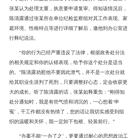
张某认为处理太重，执意要申请复审。得知该情况后，
陈清露通过张某所在单位纪检监察组对其工作表现、家
庭环境、性格特点等进行详细了解后，邀他到办公室进
行释纪说法。
“你的行为已经严重违反了法律，根据政务处分法
的相关规定和你的认错表现，给予你这个处分是适当
的。”陈清露劝慰他不要因此泄气，并不是一次处分就
给其职业生涯判了死刑，只要调整好心态，定会收获更
大的成长。听了陈清露的话，张某如释重负：“刚得知
处分通知时，我是有些气愤和消沉的，一心想着‘申
冤’，干工作都没有热情了，您的话让我切实感受到组
织的温暖和关怀，我一定卸下包袱、轻装前行。”
“办案不能‘一办了之’，更要通过耐心的思想政治工