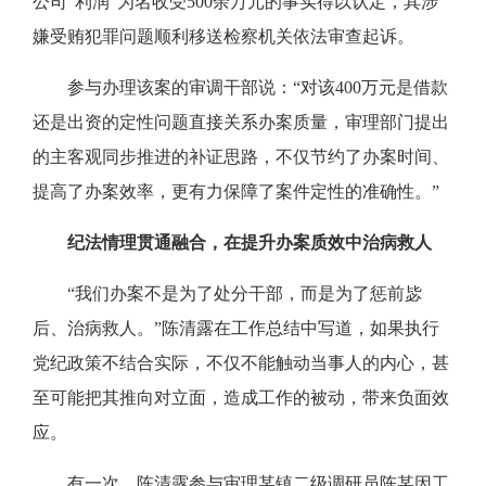
公司“利润”为名收受500余万元的事实得以认定，其涉
嫌受贿犯罪问题顺利移送检察机关依法审查起诉。
参与办理该案的审调干部说：“对该400万元是借款
还是出资的定性问题直接关系办案质量，审理部门提出
的主客观同步推进的补证思路，不仅节约了办案时间、
提高了办案效率，更有力保障了案件定性的准确性。”
纪法情理贯通融合，在提升办案质效中治病救人
“我们办案不是为了处分干部，而是为了惩前毖
后、治病救人。”陈清露在工作总结中写道，如果执行
党纪政策不结合实际，不仅不能触动当事人的内心，甚
至可能把其推向对立面，造成工作的被动，带来负面效
应。
有一次，陈清露参与审理某镇二级调研员陈某因工