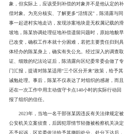
象，但实际上，应该受到补偿的对象并不是他认定的补
偿对象。为充分核实、了解更多“活情况”，陈清露与同
事一起进村实地走访，发现涉案地块是无权属记载的滑
坡地，陈某协调处理征地补偿遗留问题时，原始地貌早
已改变，确权工作本就十分困难，若把主要责任归到具
体经办的陈某身上，确实有失公允。经过深入的调查取
证、细致的纪法论证后，陈清露向区纪委常委会做了专
门汇报，提请对陈某适用“三个区分开来”政策，给予其
诫勉处理。事后，陈某不仅表达了对组织的感谢，而且
还在一次工作中用主动值守卡点140小时的实际行动回
报了组织的信任。
2023年，当地一名干部张某因违反有关法律规定被
公安机关立案侦查，后因犯罪情节轻微被检察机关决定
不予起诉，区监委依法给予其撤职处分。处分下达后，