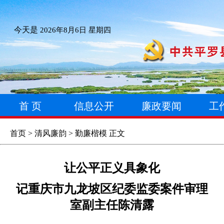
今天是
2026年8月6日 星期四
首 页
信息公开
廉政要闻
工
首页
>
清风廉韵
>
勤廉楷模
正文
让公平正义具象化
记重庆市九龙坡区纪委监委案件审理
室副主任陈清露