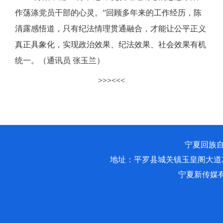
作荡涤党员干部的心灵。”回顾多年来的工作经历，陈
清露感悟道，只有纪法情理贯通融合，才能让公平正义
真正具象化，实现政治效果、纪法效果、社会效果有机
统一。（通讯员 张玉兰）
>>>
<<<
宁夏回族自治
地址：平罗县城关镇玉皇阁大道2
宁夏新传媒