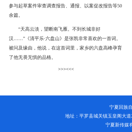
参与起草案件审查调查报告、通报、以案促改报告等50
余篇。
“天高云淡，望断南飞雁。不到长城非好
汉……”《清平乐·六盘山》是张凯非常喜欢的一首词。
被问及缘由，他说，在这首词里，家乡的六盘高峰孕育
了他无畏无惧的品格。
>>>
<<<
宁夏回族自治
地址：平罗县城关镇玉皇阁大道2
宁夏新传媒