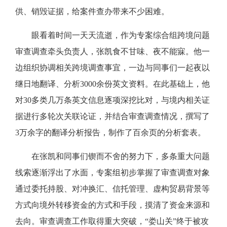
供、销毁证据，给案件查办带来不少困难。
眼看着时间一天天流逝，作为专案综合组跨境问题
审查调查牵头负责人，张凯食不甘味、夜不能寐。他一
边组织协调相关跨境调查事宜，一边与同事们一起夜以
继日地翻译、分析3000余份英文资料。在此基础上，他
对30多类几万条英文信息逐项深挖比对，与境内相关证
据进行多轮次关联论证，并结合审查调查情况，撰写了
3万余字的翻译分析报告，制作了百余页的分析套表。
在张凯和同事们锲而不舍的努力下，多条重大问题
线索逐渐浮出了水面，专案组初步掌握了审查调查对象
通过委托持股、对冲换汇、信托管理、虚构贸易背景等
方式向境外转移资金的方式和手段，摸清了资金来源和
去向。审查调查工作取得重大突破，“娄山关”终于被攻