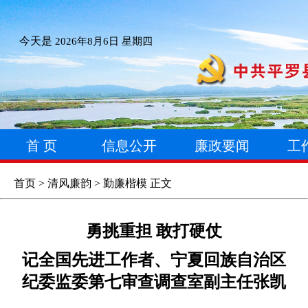
今天是
2026年8月6日 星期四
首 页
信息公开
廉政要闻
工
首页
>
清风廉韵
>
勤廉楷模
正文
勇挑重担 敢打硬仗
记全国先进工作者、宁夏回族自治区
纪委监委第七审查调查室副主任张凯